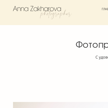
ГЛА
Фотопр
С удов