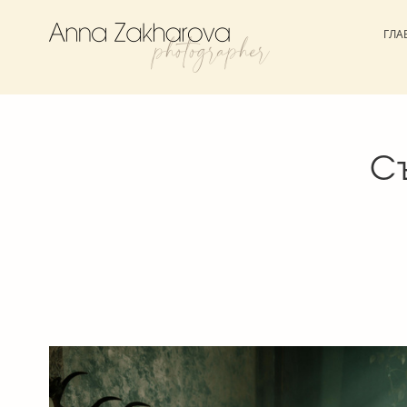
ГЛА
С