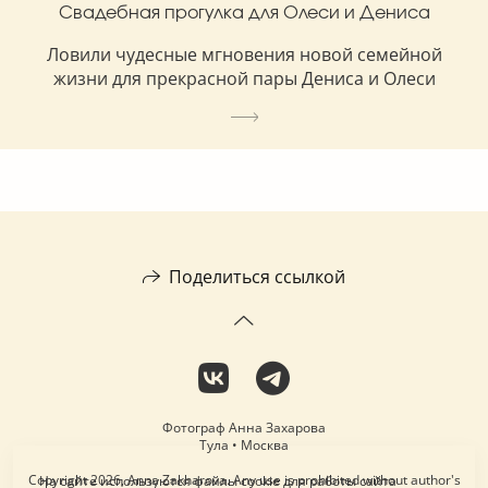
Свадебная прогулка для Олеси и Дениса
Ловили чудесные мгновения новой семейной
жизни для прекрасной пары Дениса и Олеси
Поделиться ссылкой
Фотограф Анна Захарова
Тула • Москва
Copyright 2026, Anna Zakharova. Any use is prohibited without author's
На сайте используются файлы cookie для работы сайта